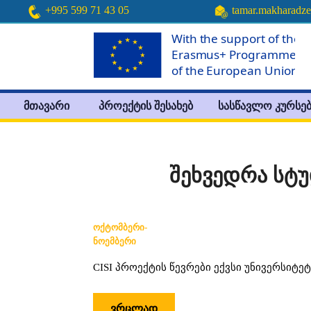
+995 599 71 43 05
tamar.makharadz
მთავარი
პროექტის შესახებ
სასწავლო კურსებ
შეხვედრა სტ
ᲝᲥᲢᲝᲛᲑᲔᲠᲘ-
ᲜᲝᲔᲛᲑᲔᲠᲘ
CISI პროექტის წევრები ექვსი უნივერსიტე
ᲕᲠᲪᲚᲐᲓ