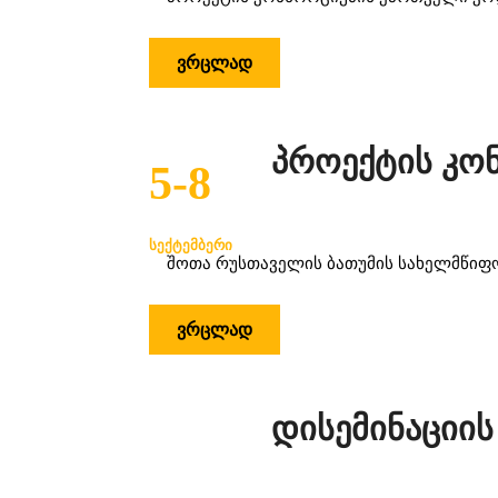
ᲕᲠᲪᲚᲐᲓ
პროექტის კონ
5-8
ᲡᲔᲥᲢᲔᲛᲑᲔᲠᲘ
შოთა რუსთაველის ბათუმის სახელმწიფო 
ᲕᲠᲪᲚᲐᲓ
დისემინაციის